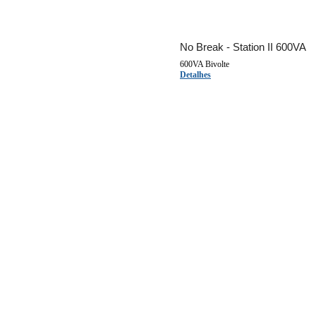
No Break - Station II 600VA
600VA Bivolte
Detalhes
Nobreak SMS - New Station
Ver detalhes