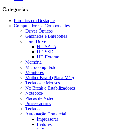
Categorias
Produtos em Destaque
Computadores e Componentes
Drives Ópticos
Gabinetes e Barebones
Hard Drive
HD SATA
HD SSD
HD Externo
Memória
Microcomputador
Monitores
Mother Board (Placa Mãe)
Teclados e Mouses
No Break e Estabilizadores
Notebook
Placas de Video
Processadores
Teclados
Automação Comercial
Impressoras
Leitores
Novos Produtos e Lançamentos na Global AM Inform