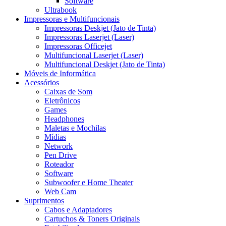
Software
Ultrabook
Monitor LG LED 19,5´ HD D-SUB/VESA Preto
Toner Comp
Impressoras e Multifuncionais
Impressoras Deskjet (Jato de Tinta)
Impressoras Laserjet (Laser)
Impressoras Officejet
Multifuncional Laserjet (Laser)
Multifuncional Deskjet (Jato de Tinta)
Móveis de Informática
Acessórios
Caixas de Som
Eletrônicos
Games
Headphones
Maletas e Mochilas
Mídias
Network
Pen Drive
Roteador
Software
Subwoofer e Home Theater
Web Cam
Suprimentos
Cabos e Adaptadores
Cartuchos & Toners Originais