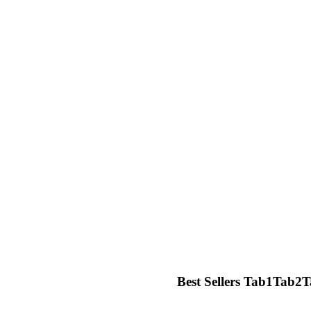
Best Sellers
Tab1
Tab2
T