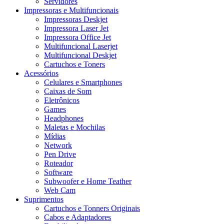
Servidores
Impressoras e Multifuncionais
Impressoras Deskjet
Impressora Laser Jet
Impressora Office Jet
Multifuncional Laserjet
Multifuncional Deskjet
Cartuchos e Toners
Acessórios
Celulares e Smartphones
Caixas de Som
Eletrônicos
Games
Headphones
Maletas e Mochilas
Mídias
Network
Pen Drive
Roteador
Software
Subwoofer e Home Teather
Web Cam
Suprimentos
Cartuchos e Tonners Originais
Cabos e Adaptadores