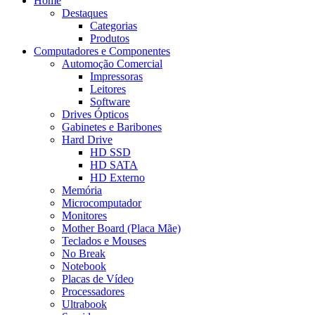
Home
Destaques
Categorias
Produtos
Computadores e Componentes
Automoção Comercial
Impressoras
Leitores
Software
Drives Ópticos
Gabinetes e Baribones
Hard Drive
HD SSD
HD SATA
HD Externo
Memória
Microcomputador
Monitores
Mother Board (Placa Mãe)
Teclados e Mouses
No Break
Notebook
Placas de Vídeo
Processadores
Ultrabook