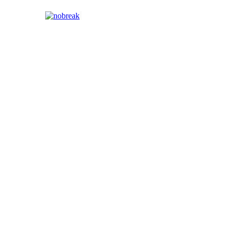
 700VA
Nobreak SMS - Station II 800VA