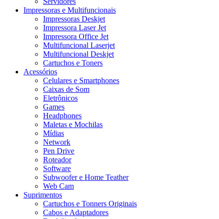
Servidores
Impressoras e Multifuncionais
Impressoras Deskjet
Impressora Laser Jet
Impressora Office Jet
Multifuncional Laserjet
Multifuncional Deskjet
Cartuchos e Toners
Acessórios
Celulares e Smartphones
Caixas de Som
Eletrônicos
Games
Headphones
Maletas e Mochilas
Mídias
Network
Pen Drive
Roteador
Software
Subwoofer e Home Teather
Web Cam
Suprimentos
Cartuchos e Tonners Originais
Cabos e Adaptadores