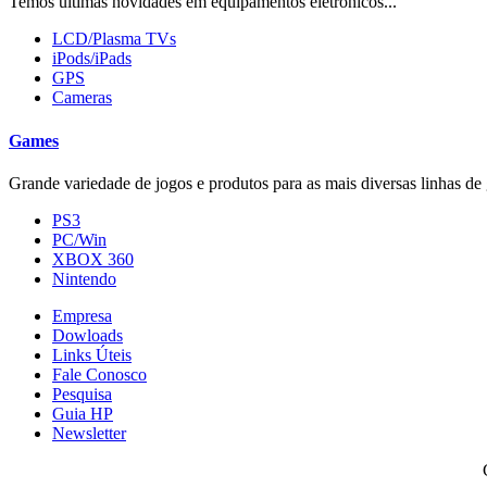
Temos últimas novidades em equipamentos eletrônicos...
LCD/Plasma TVs
iPods/iPads
GPS
Cameras
Games
Grande variedade de jogos e produtos para as mais diversas linhas de 
PS3
PC/Win
XBOX 360
Nintendo
Empresa
Dowloads
Links Úteis
Fale Conosco
Pesquisa
Guia HP
Newsletter