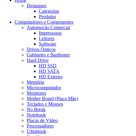
Home
Destaques
Categorias
Produtos
Computadores e Componentes
Automoção Comercial
Impressoras
Leitores
Software
Drives Ópticos
Gabinetes e Baribones
Hard Drive
HD SSD
HD SATA
HD Externo
Memória
Microcomputador
Monitores
Mother Board (Placa Mãe)
Teclados e Mouses
No Break
Notebook
Placas de Vídeo
Processadores
Ultrabook