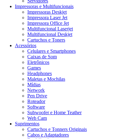
Servidores
Impressoras e Multifuncionais
Impressoras Deskjet
Impressora Laser Jet
Impressora Office Jet
Multifuncional Laserjet
Multifuncional Deskjet
Cartuchos e Toners
Acessórios
Celulares e Smartphones
Caixas de Som
Eletrônicos
Games
Headphones
Maletas e Mochilas
Mídias
Network
Pen Drive
Roteador
Software
Subwoofer e Home Teather
Web Cam
Suprimentos
Cartuchos e Tonners Originais
Cabos e Adaptadores