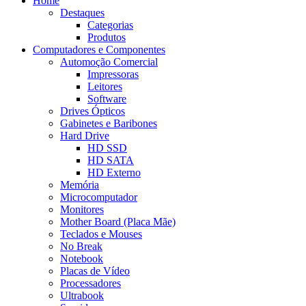
Home
Destaques
Categorias
Produtos
Computadores e Componentes
Automoção Comercial
Impressoras
Leitores
Software
Drives Ópticos
Gabinetes e Baribones
Hard Drive
HD SSD
HD SATA
HD Externo
Memória
Microcomputador
Monitores
Mother Board (Placa Mãe)
Teclados e Mouses
No Break
Notebook
Placas de Vídeo
Processadores
Ultrabook