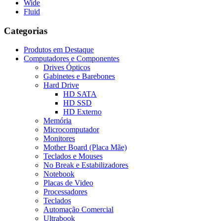
Wide
Fluid
Categorias
Produtos em Destaque
Computadores e Componentes
Drives Ópticos
Gabinetes e Barebones
Hard Drive
HD SATA
HD SSD
HD Externo
Memória
Microcomputador
Monitores
Mother Board (Placa Mãe)
Teclados e Mouses
No Break e Estabilizadores
Notebook
Placas de Video
Processadores
Teclados
Automação Comercial
Ultrabook