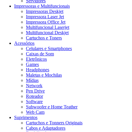
Servidores
Impressoras e Multifuncionais
Impressoras Deskjet
Impressora Laser Jet
Impressora Office Jet
Multifuncional Laserjet
Multifuncional Deskjet
Cartuchos e Toners
Acessórios
Celulares e Smartphones
Caixas de Som
Eletrônicos
Games
Headphones
Maletas e Mochilas
Mídias
Network
Pen Drive
Roteador
Software
Subwoofer e Home Teather
Web Cam
Suprimentos
Cartuchos e Tonners Originais
Cabos e Adaptadores