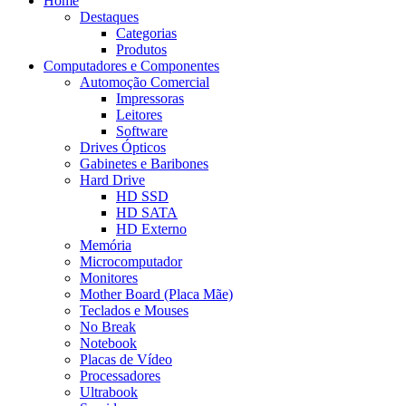
Home
Destaques
Categorias
Produtos
Computadores e Componentes
Automoção Comercial
Impressoras
Leitores
Software
Drives Ópticos
Gabinetes e Baribones
Hard Drive
HD SSD
HD SATA
HD Externo
Memória
Microcomputador
Monitores
Mother Board (Placa Mãe)
Teclados e Mouses
No Break
Notebook
Placas de Vídeo
Processadores
Ultrabook