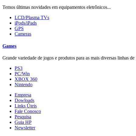
Temos últimas novidades em equipamentos eletrônicos...
LCD/Plasma TVs
iPods/iPads
GPS
Cameras
Games
Grande variedade de jogos e produtos para as mais diversas linhas de 
PS3
PC/Win
XBOX 360
Nintendo
Empresa
Dowloads
Links Úteis
Fale Conosco
Pesquisa
Guia HP
Newsletter